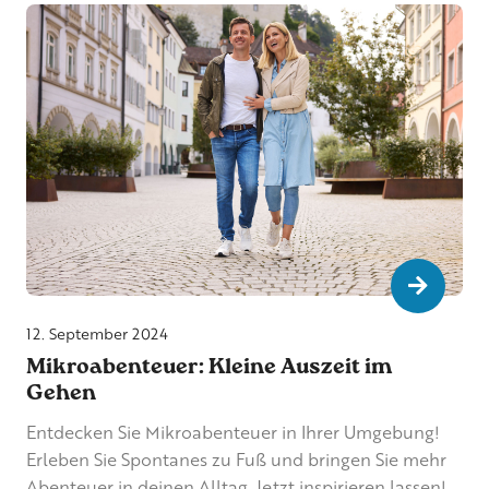
Go to b
12. September 2024
Mikroabenteuer: Kleine Auszeit im
Gehen
Entdecken Sie Mikroabenteuer in Ihrer Umgebung!
Erleben Sie Spontanes zu Fuß und bringen Sie mehr
Abenteuer in deinen Alltag. Jetzt inspirieren lassen!